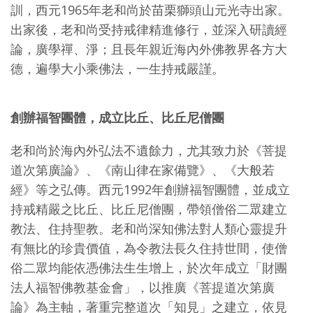
訓，西元1965年老和尚於苗栗獅頭山元光寺出家。
出家後，老和尚受持戒律精進修行，並深入研讀經
論，廣學禪、淨；且長年親近海內外佛教界各方大
德，遍學大小乘佛法，一生持戒嚴謹。
創辦福智團體，成立比丘、比丘尼僧團
老和尚於海內外弘法不遺餘力，尤其致力於《菩提
道次第廣論》、《南山律在家備覽》、《大般若
經》等之弘傳。西元1992年創辦福智團體，並成立
持戒精嚴之比丘、比丘尼僧團，帶領僧俗二眾建立
教法、住持聖教。老和尚深知佛法對人類心靈提升
有無比的珍貴價值，為令教法長久住持世間，使僧
俗二眾均能依憑佛法生生增上，於次年成立「財團
法人福智佛教基金會」，以推廣《菩提道次第廣
論》為主軸，著重完整道次「知見」之建立，依見