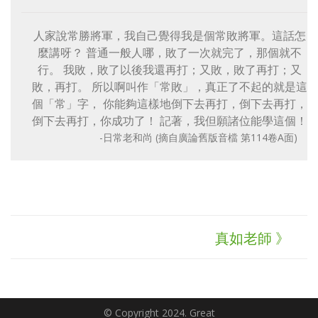
人家說常勝將軍，我自己覺得我是個常敗將軍。這話怎
麼講呀？ 普通一般人哪，敗了一次就完了，那個就不
行。 我敗，敗了以後我還再打；又敗，敗了再打；又
敗，再打。 所以啊叫作「常敗」，真正了不起的就是這
個「常」字， 你能夠這樣地倒下去再打，倒下去再打，
倒下去再打，你成功了！ 記著，我但願諸位能學這個！
-日常老和尚 (摘自廣論舊版音檔 第114卷A面)
真如老師 》
© Copyright 2024. Great